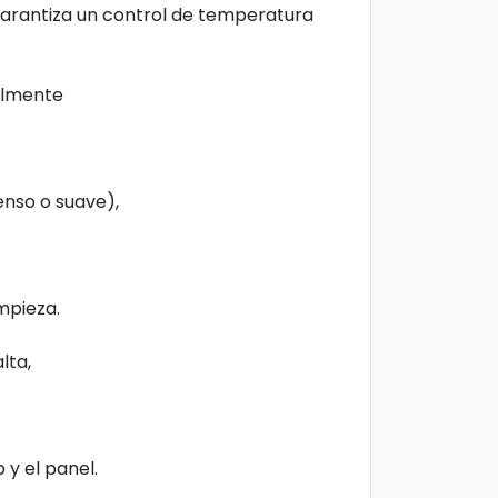
garantiza un control de temperatura
cilmente
tenso o suave),
mpieza.
alta,
 y el panel.