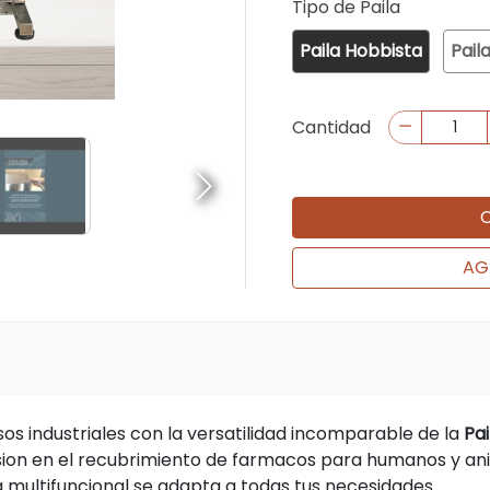
Tipo de Paila
Paila Hobbista
Paila
Cantidad
AG
sos industriales con la versatilidad incomparable de la
Pa
cision en el recubrimiento de farmacos para humanos y ani
a multifuncional se adapta a todas tus necesidades.