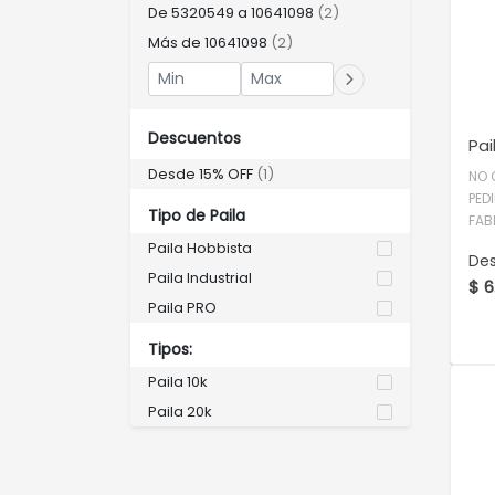
De 5320549 a 10641098
(2)
Más de 10641098
(2)
Descuentos
Pai
Desde 15% OFF
(1)
NO 
PED
Tipo de Paila
FAB
Paila Hobbista
De
Paila Industrial
$ 6
Paila PRO
Tipos:
Paila 10k
Paila 20k