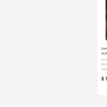
Lle
Au
NO 
PED
FAB
$ 