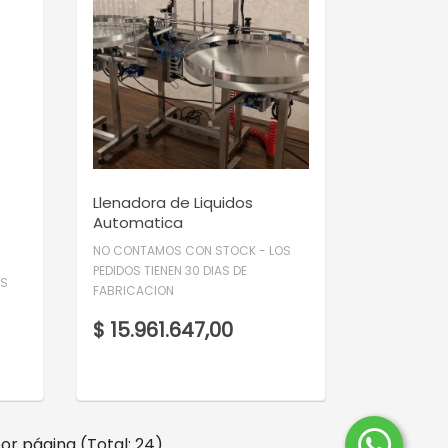
VER DETALLE
Llenadora de Liquidos
Automatica
NO CONTAMOS CON STOCK - LOS
PEDIDOS TIENEN 30 DIAS DE
OS
FABRICACION
$ 15.961.647,00
or página (Total: 24)