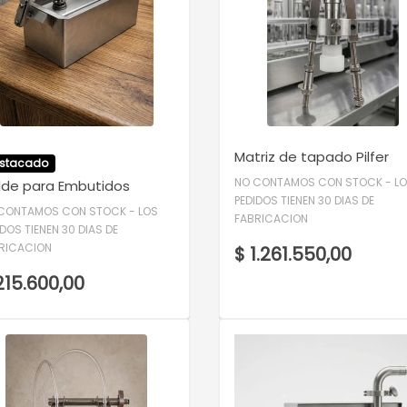
VER DETALLE
VER DETALLE
Matriz de tapado Pilfer
stacado
NO CONTAMOS CON STOCK - L
lde para Embutidos
PEDIDOS TIENEN 30 DIAS DE
CONTAMOS CON STOCK - LOS
FABRICACION
IDOS TIENEN 30 DIAS DE
RICACION
$ 1.261.550,00
215.600,00