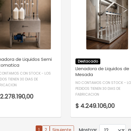
VER DETALLE
VER DETALLE
nadora de Liquidos Semi
Destacado
tomatica
Llenadora de Liquidos de
CONTAMOS CON STOCK - LOS
Mesada
IDOS TIENEN 30 DIAS DE
NO CONTAMOS CON STOCK - L
RICACION
PEDIDOS TIENEN 30 DIAS DE
FABRICACION
12.278.190,00
$ 4.249.106,00
Mostrar
p
1
2
Siguiente